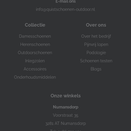
E-mail ons
info@quistschoenen-outdoor.nl
Collectie
Over ons
Damesschoenen
Over het bedrijf
Herenschoenen
Pijnvrij lopen
Outdoorschoenen
Podologie
Inlegzolen
Schoenen testen
Accessoires
Blogs
Onderhoudsmiddelen
Onze winkels
Numansdorp
Voorstraat 35
3281 AT Numansdorp