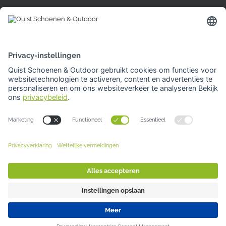
Hardinxveld-Giessendam
Den Bogerd 16-18
3371 AM Hardinxveld-Giessendam
Tel: 0184 701 539
Openingstijden
Woensdag | 10.00 -17.00 uur
Overige dagen gesloten
Van 3 t/m 20 augustus gesloten.
Je kunt bij al onze winkels
GRATIS PARKEREN
Sluiten
Deze website gebruikt cookies. Voor meer
© 2026 Quist Schoenen & Outdoor