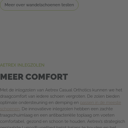
Meer over wandelschoenen testen
AETREX INLEGZOLEN
MEER COMFORT
Met de inlogzolen van Aetrex Casual Orthotics kunnen we het
draagcomfort van iedere schoen vergroten. De zolen bieden
optimale ondersteuning en demping en
passen in de meeste
schoenen
. De innovatieve inlegzolen hebben een zachte
traagschuimlaag en een antibacteriële toplaag om voeten
comfortabel, gezond en schoon te houden. Aetrex’s strategisch
geplaatste Lynco® voetbed helpt balans te houden en het