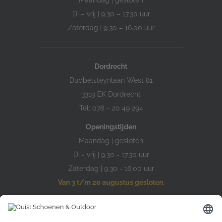
Maandag | gesloten
Di – vrij | 9.30 – 17.30 uur
Zaterdag | 9.30 – 16.00 uur
Dordrecht
Dubbelsteynlaan West 81
3319 EK Dordrecht
Tel: 078 – 20 49 294
Openingstijden
Maandag | gesloten
Di - vrij | 9.30 - 17.30 uur
Zaterdag | 9.30 - 16.00 uur
Van 3 t/m 20 augustus gesloten.
Hardinxveld-Giessendam