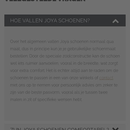
HOE VALLEN JOYA SCHOENEN?
Over het algemeen vallen Joya schoenen normaal qua
maat, dus in principe kun je je gebruikelijke schoenmaat
bestellen. Door de speciale zoolconstructie kan de schoen
wel iets ruimer aanvoelen, vooral in de breedte, wat zorgt
voor extra comfort. Het is echter altijd aan te raden om de
schoenen te passen in een van onze winkels of
contact
met ons op te nemen voor persoonlijk advies om zeker te
zijn van de beste pasvorm, vooral als je tussen twee
maten in zit of specifieke wensen hebt.
ZIJN JOYA SCHOENEN COMFORTABEL?