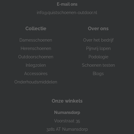
E-mail ons
info@quistschoenen-outdoor.nl
Collectie
Over ons
Damesschoenen
Over het bedrijf
Herenschoenen
Pijnvrij lopen
Outdoorschoenen
Podologie
Inlegzolen
Schoenen testen
Accessoires
Blogs
Onderhoudsmiddelen
Onze winkels
Numansdorp
Voorstraat 35
3281 AT Numansdorp