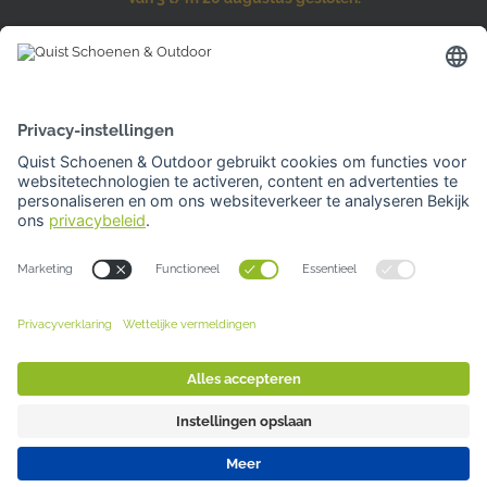
Hardinxveld-Giessendam
Den Bogerd 16-18
3371 AM Hardinxveld-Giessendam
Tel: 0184 701 539
Openingstijden
Woensdag | 10.00 -17.00 uur
Overige dagen gesloten
Van 3 t/m 20 augustus gesloten.
Je kunt bij al onze winkels
GRATIS PARKEREN
Sluiten
Deze website gebruikt cookies. Voor meer
© 2026 Quist Schoenen & Outdoor