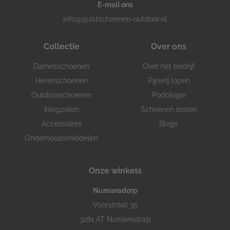
E-mail ons
info@quistschoenen-outdoor.nl
Collectie
Over ons
Damesschoenen
Over het bedrijf
Herenschoenen
Pijnvrij lopen
Outdoorschoenen
Podologie
Inlegzolen
Schoenen testen
Accessoires
Blogs
Onderhoudsmiddelen
Onze winkels
Numansdorp
Voorstraat 35
3281 AT Numansdorp