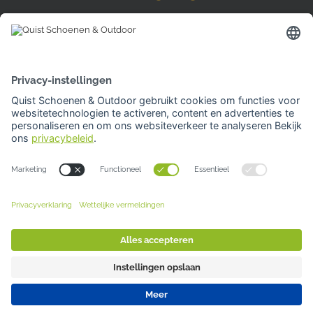
Hardinxveld-Giessendam
Den Bogerd 16-18
3371 AM Hardinxveld-Giessendam
Tel: 0184 701 539
Openingstijden
Woensdag | 10.00 -17.00 uur
Overige dagen gesloten
Van 3 t/m 20 augustus gesloten.
Je kunt bij al onze winkels
GRATIS PARKEREN
Sluiten
Deze website gebruikt cookies. Voor meer
© 2026 Quist Schoenen & Outdoor