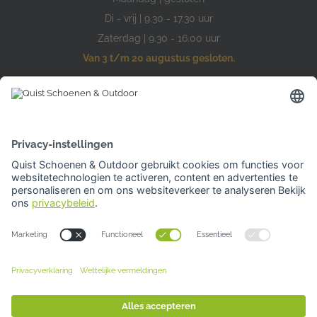
Di - vrij | 9.30 - 17.30 uur
Zaterdag | 9.30 - 16.00 uur
Van 3 t/m 20 augustus gesloten.
Hardinxveld-Giessendam
Den Bogerd 16-18
3371 AM Hardinxveld-Giessendam
Tel: 0184 701 539
Openingstijden
Woensdag | 10.00 -17.00 uur
Overige dagen gesloten
Van 3 t/m 20 augustus gesloten.
Je kunt bij al onze winkels