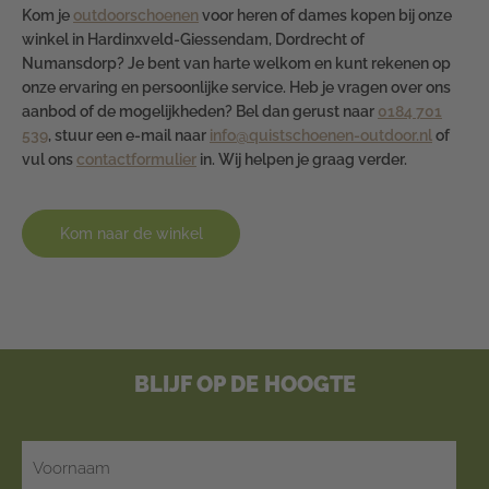
Kom je
outdoorschoenen
voor heren of dames kopen bij onze
winkel in Hardinxveld-Giessendam, Dordrecht of
Numansdorp? Je bent van harte welkom en kunt rekenen op
onze ervaring en persoonlijke service. Heb je vragen over ons
aanbod of de mogelijkheden? Bel dan gerust naar
0184 701
539
, stuur een e-mail naar
info@quistschoenen-outdoor.nl
of
vul ons
contactformulier
in. Wij helpen je graag verder.
Kom naar de winkel
BLIJF OP DE HOOGTE