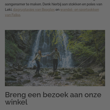
aangenamer te maken. Denk hierbij aan stokken en poles van
Leki,
dagrugtasjes van Beagles
en
wandel- en sportsokken
van Falke
.
Breng een bezoek aan onze
winkel