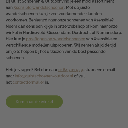
Bij Quist Schoenen & Outdoor vind je een mooi assortiment
aan
Xsensible wandelschoenen
. Met de juiste
wandelschoenen kun je veelvoorkomende klachten
voorkomen. Benieuwd naar onze schoenen van Xsensible?
Neem dan eens een kijkje in onze webshop of kom naar onze
winkel in Hardinxveld-Giessendam, Dordrecht of Numansdorp.
Hier kun je
proeflopen op wandelschoenen
van Xsensible en
verschillende modellen uitproberen. Wij nemen altijd de tijd
om je te helpen bij het uitkiezen van de best passende
schoenen.
Heb je vragen? Bel dan naar
0184 701 539
, stuur een e-mail
naar
info@quistschoenen-outdoor.nl
of vul
het
contactformulier
in.
Kom naar de winkel