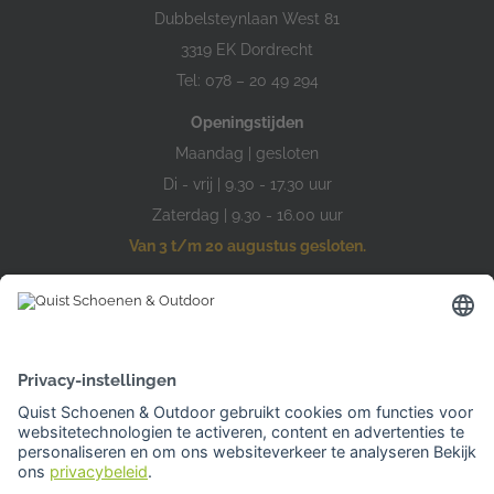
Dubbelsteynlaan West 81
3319 EK Dordrecht
Tel: 078 – 20 49 294
Openingstijden
Maandag | gesloten
Di - vrij | 9.30 - 17.30 uur
Zaterdag | 9.30 - 16.00 uur
Van 3 t/m 20 augustus gesloten.
Hardinxveld-Giessendam
Den Bogerd 16-18
3371 AM Hardinxveld-Giessendam
Tel: 0184 701 539
Openingstijden