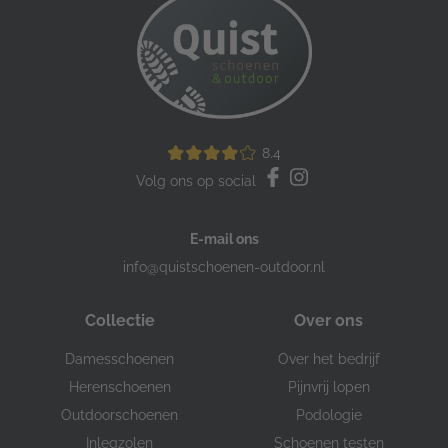
8.4
Volg ons op social
E-mail ons
info@quistschoenen-outdoor.nl
Collectie
Over ons
Damesschoenen
Over het bedrijf
Herenschoenen
Pijnvrij lopen
Outdoorschoenen
Podologie
Inlegzolen
Schoenen testen