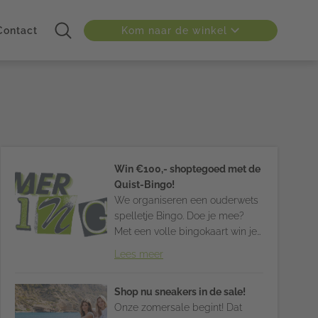
Kom naar de winkel
Contact
Win €100,- shoptegoed met de
Quist-Bingo!
We organiseren een ouderwets
spelletje Bingo. Doe je mee?
Met een volle bingokaart win je
gegarandeerd € 100,-
Lees meer
shoptegoed
!
Shop nu sneakers in de sale!
Onze zomersale begint! Dat