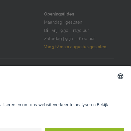
Openingstijden
Maandag | gesloten
Di - vrij | 9.30 - 17.30 uur
Zaterdag | 9.30 - 16.00 uur
Van 3 t/m 20 augustus gesloten.
Openingstijden
Woensdag | 10.00 -17.00 uur
am
Overige dagen gesloten
Van 3 t/m 20 augustus gesloten.