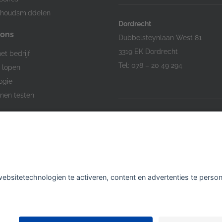
houdsmiddelen
Dordrecht
 ons
Dubbelsteynlaan West 81
3319 EK Dordrecht
et bedrijf
Tel: 078 – 20 49 294
j lopen
ogie
nen testen
Hardinxveld-Giessendam
Den Bogerd 16-18
3371 AM Hardinxveld-Giessend
Tel: 0184 701 539
Je kunt bij al onze winkels
GRATIS PARKEREN