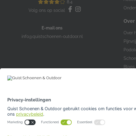
8.4
Onder
Volg ons op social
Over
E-mail ons
Over h
info@quistschoenen-outdoor.nl
Pijnvri
Podol
Schoe
Blogs