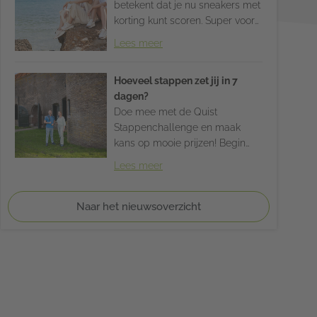
betekent dat je nu sneakers met
korting kunt scoren. Super voor
als je deze zomer lekker wilt
Lees meer
lopen en ook op vakantie!
Hoeveel stappen zet jij in 7
dagen?
Doe mee met de Quist
Stappenchallenge en maak
kans op mooie prijzen! Begin
vandaag nog aan jouw
Lees meer
wandeluitdaging. Kom naar de
winkel, vind jouw perfecte
wandelschoen en zet die eerste
Naar het nieuwsoverzicht
stap.