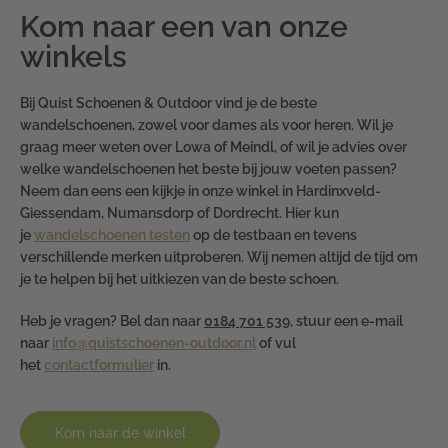
Kom naar een van onze
winkels
Bij Quist Schoenen & Outdoor vind je de beste
wandelschoenen, zowel voor dames als voor heren. Wil je
graag meer weten over Lowa of Meindl, of wil je advies over
welke wandelschoenen het beste bij jouw voeten passen?
Neem dan eens een kijkje in onze winkel in Hardinxveld-
Giessendam, Numansdorp of Dordrecht. Hier kun
je
wandelschoenen testen
op de testbaan en tevens
verschillende merken uitproberen. Wij nemen altijd de tijd om
je te helpen bij het uitkiezen van de beste schoen.
Heb je vragen? Bel dan naar
0184 701 539
, stuur een e-mail
naar
info@quistschoenen-outdoor.nl
of vul
het
contactformulier
in.
Kom naar de winkel