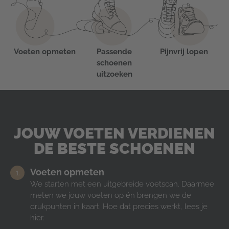
Voeten opmeten
Passende
Pijnvrij lopen
schoenen
uitzoeken
JOUW VOETEN VERDIENEN
DE BESTE SCHOENEN
Voeten opmeten
We starten met een uitgebreide voetscan. Daarmee
meten we jouw voeten op én brengen we de
drukpunten in kaart. Hoe dat precies werkt, lees je
hier.