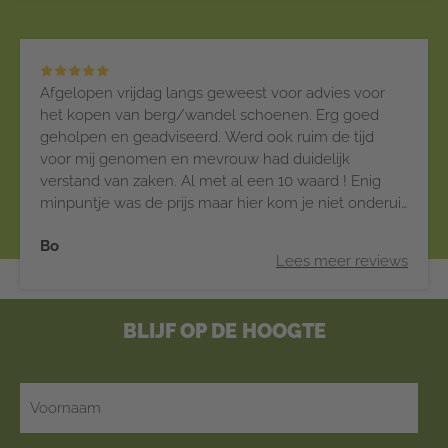
Afgelopen vrijdag langs geweest voor advies voor
het kopen van berg/wandel schoenen. Erg goed
geholpen en geadviseerd. Werd ook ruim de tijd
voor mij genomen en mevrouw had duidelijk
verstand van zaken. Al met al een 10 waard ! Enig
minpuntje was de prijs maar hier kom je niet onderuit
met kwaliteits bergschoenen van een goed merk.
Bo
Lees meer reviews
BLIJF OP DE HOOGTE