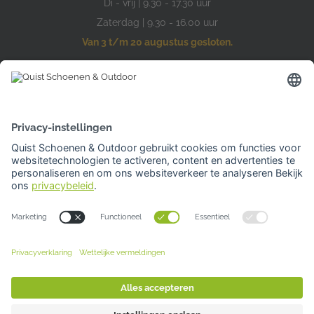
Di - vrij | 9.30 - 17.30 uur
Zaterdag | 9.30 - 16.00 uur
Van 3 t/m 20 augustus gesloten.
Hardinxveld-Giessendam
Den Bogerd 16-18
3371 AM Hardinxveld-Giessendam
Tel: 0184 701 539
Openingstijden
Woensdag | 10.00 -17.00 uur
Overige dagen gesloten
Van 3 t/m 20 augustus gesloten.
Je kunt bij al onze winkels