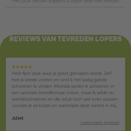
Met jouw nieuwe stappers is lopen weer een feestje!
REVIEWS VAN TEVREDEN LOPERS
Hele fijne zaak waar je goed geholpen wordt. Zelf
heb ik brede voeten en vind ik het lastig goede
schoenen te vinden. Meestal bestel ik schoenen in
een speciale breedtemaat online, maar ik wilde nu
wandelschoenen en die wil je toch wel even passen
voordat je ze koopt en warempel deze winkel in mijn
eigen dorp bleek gewoon wandelschoenen in
Juliet
breedtematen te verkopen. Heel erg fijn, ik ben dik
Lees meer reviews
tevreden!