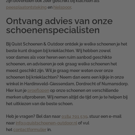
zijn bovendien ook zeer geschikt bij klachten als
peesplaatontsteking
en
hielspoor
.
Ontvang advies van onze
schoenenspecialisten
Bij Quist Schoenen & Outdoor ontdek je welke schoenen je het
beste kunt dragen bij knieklachten. Wij hebben zowel
voor
dames
als voor
heren
een ruim aanbod geschikte
schoenen, en adviseren je ook graag welke schoenen het
meest geschikt zijn. Wil je graag meer weten over onze
schoenen bij knieklachten? Neem dan eens een kijkje in onze
winkel in Hardinxveld-Giessendam, Dordrecht of Numansdorp.
Hier kun je
proeflopen
op onze schoenen en verschillende
merken uitproberen. Wij nemen altijd de tijd om je te helpen bij
het uitkiezen van de beste schoen.
Heb je vragen? Bel dan naar
0184 701 539
, stuur een e-mail
naar
info@quistschoenen-outdoor.nl
of vul
het
contactformulier
in.