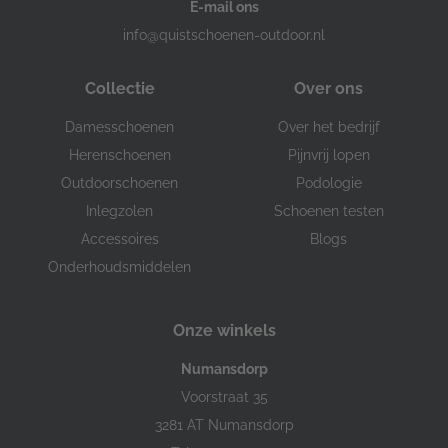
E-mail ons
info@quistschoenen-outdoor.nl
Collectie
Over ons
Damesschoenen
Over het bedrijf
Herenschoenen
Pijnvrij lopen
Outdoorschoenen
Podologie
Inlegzolen
Schoenen testen
Accessoires
Blogs
Onderhoudsmiddelen
Onze winkels
Numansdorp
Voorstraat 35
3281 AT Numansdorp