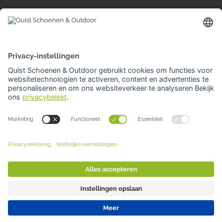
Hardinxveld-Giessendam
Den Bogerd 16-18
3371 AM Hardinxveld-Giessendam
Tel: 0184 701 539
Openingstijden
Woensdag | 10.00 -17.00 uur
Overige dagen gesloten
Van 3 t/m 20 augustus gesloten.
Je kunt bij al onze winkels
GRATIS PARKEREN
Sluiten
Deze website gebruikt cookies. Voor meer
© 2026 Quist Schoenen & Outdoor