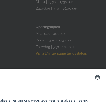
Di – vrij | 9.30 – 17.30 uur
Zaterdag | 9.30 – 16.00 uur
Openingstijden
Maandag | gesloten
Di - vrij | 9.30 - 17.30 uur
Zaterdag | 9.30 - 16.00 uur
Van 3 t/m 20 augustus gesloten.
Openingstijden
Woensdag | 10.00 -17.00 uur
am
Overige dagen gesloten
Van 3 t/m 20 augustus gesloten.