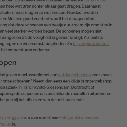
oldoen. Zo moeten deze schoenen ten eerste
comfortabel
en heel wat uren achter elkaar gaat dragen. Daarnaast
sluiten, maar mogen ze niet knellen. Hierdoor worden
men. Met een goed voetbed wordt het draagcomfort
lang dat deze schoenen een beetje duurzaam zijn omdat ze in
en veel sterker worden belast. De schoenen mogen niet
 aangezien dit de veiligheid in gevaar brengt. Als laatste
ing tegen de weersomstandigheden. Zo
blijven jouw voeten
 bij temperaturen onder nul.
lopen
ind je een mooi assortiment aan
outdoorschoenen
voor zowel
r onze schoenen? Neem dan eens een kijkje in onze webshop
ciaalzaak in Hardinxveld-Giessendam, Dordrecht of
lopen op de schoenen en verschillende modellen uitproberen.
e helpen bij het uitkiezen van de best passende
84 701 539
, stuur een e-mail naar
info@quistschoenen-
mulier
in.