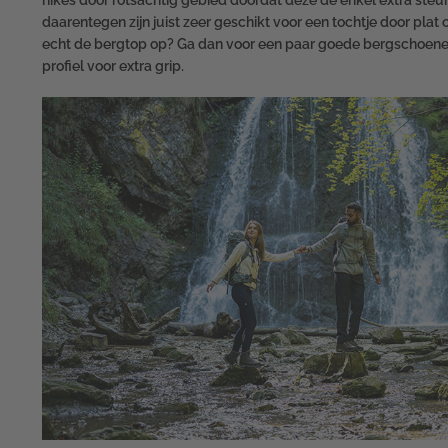
hikes door rotsachtig gebied doordat deze de enkel extra ste
daarentegen zijn juist zeer geschikt voor een tochtje door plat
echt de bergtop op? Ga dan voor een paar goede bergschoene
profiel voor extra grip.