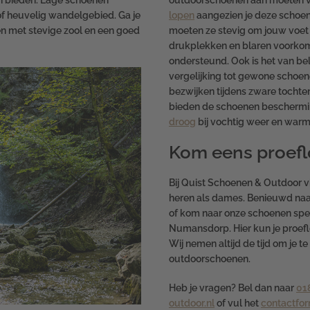
un bieden. Lage schoenen
outdoorschoenen aan moeten v
 of heuvelig wandelgebied. Ga je
lopen
aangezien je deze schoen
n met stevige zool en een goed
moeten ze stevig om jouw voet 
drukplekken en blaren voorko
ondersteund. Ook is het van be
vergelijking tot gewone schoen
bezwijken tijdens zware tochten
bieden de schoenen bescherm
droog
bij vochtig weer en warm
Kom eens proef
Bij Quist Schoenen & Outdoor v
heren als dames. Benieuwd naa
of kom naar onze schoenen spe
Numansdorp. Hier kun je proef
Wij nemen altijd de tijd om je t
outdoorschoenen.
Heb je vragen? Bel dan naar
01
outdoor.nl
of vul het
contactfor