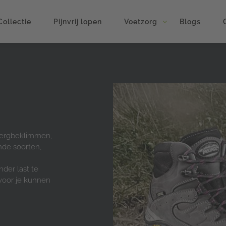
Collectie
Pijnvrij lopen
Voetzorg
Blogs
 bergbeklimmen,
nde soorten,
der last te
 voor je kunnen