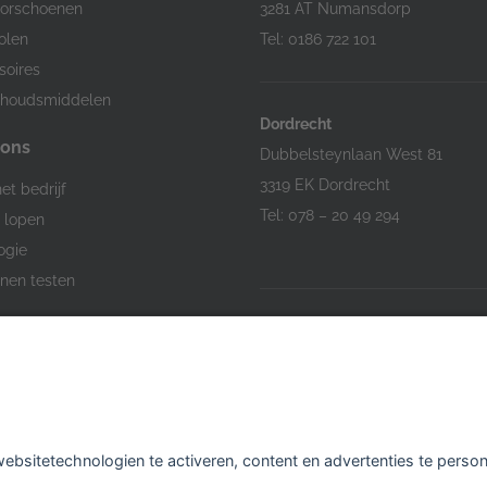
orschoenen
3281 AT Numansdorp
olen
Tel: 0186 722 101
soires
houdsmiddelen
Dordrecht
 ons
Dubbelsteynlaan West 81
3319 EK Dordrecht
et bedrijf
Tel: 078 – 20 49 294
j lopen
ogie
nen testen
Hardinxveld-Giessendam
Den Bogerd 16-18
3371 AM Hardinxveld-Giessend
Tel: 0184 701 539