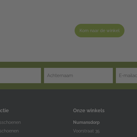
Kom naar de winkel
ctie
Onze winkels
sschoenen
Numansdorp
schoenen
Voorstraat 35