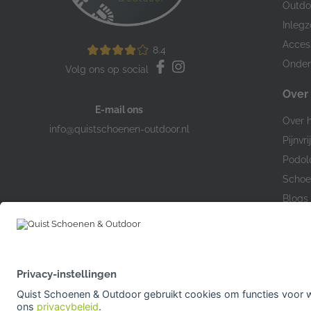
Outdo
Inlegz
Acces
8.4
Onder
Volg ons op social
Over
E-mail ons
Over h
info@quistschoenen-outdoor.nl
Pijnvri
Podol
Schoe
Blogs